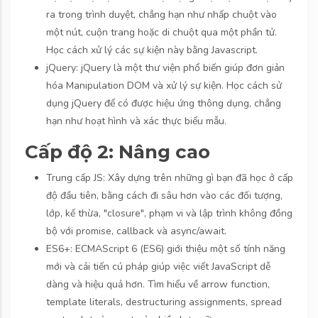
ra trong trình duyệt, chẳng hạn như nhấp chuột vào
một nút, cuộn trang hoặc di chuột qua một phần tử.
Học cách xử lý các sự kiện này bằng Javascript.
jQuery: jQuery là một thư viện phổ biến giúp đơn giản
hóa Manipulation DOM và xử lý sự kiện. Học cách sử
dụng jQuery để có được hiệu ứng thông dụng, chẳng
hạn như hoạt hình và xác thực biểu mẫu.
Cấp độ 2: Nâng cao
Trung cấp JS: Xây dựng trên những gì bạn đã học ở cấp
độ đầu tiên, bằng cách đi sâu hơn vào các đối tượng,
lớp, kế thừa, "closure", phạm vi và lập trình không đồng
bộ với promise, callback và async/await.
ES6+: ECMAScript 6 (ES6) giới thiệu một số tính năng
mới và cải tiến cú pháp giúp việc viết JavaScript dễ
dàng và hiệu quả hơn. Tìm hiểu về arrow function,
template literals, destructuring assignments, spread