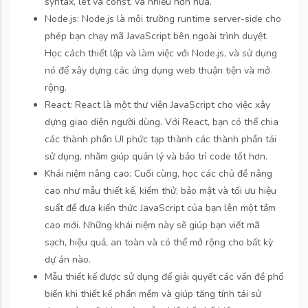
syntax, let và const, và nhiều hơn nữa.
Node.js: Node.js là môi trường runtime server-side cho
phép bạn chạy mã JavaScript bên ngoài trình duyệt.
Học cách thiết lập và làm việc với Node.js, và sử dụng
nó để xây dựng các ứng dụng web thuận tiện và mở
rộng.
React: React là một thư viện JavaScript cho việc xây
dựng giao diện người dùng. Với React, bạn có thể chia
các thành phần UI phức tạp thành các thành phần tái
sử dụng, nhằm giúp quản lý và bảo trì code tốt hơn.
Khái niệm nâng cao: Cuối cùng, học các chủ đề nâng
cao như mẫu thiết kế, kiểm thử, bảo mật và tối ưu hiệu
suất để đưa kiến thức JavaScript của bạn lên một tầm
cao mới. Những khái niệm này sẽ giúp bạn viết mã
sạch, hiệu quả, an toàn và có thể mở rộng cho bất kỳ
dự án nào.
Mẫu thiết kế được sử dụng để giải quyết các vấn đề phổ
biến khi thiết kế phần mềm và giúp tăng tính tái sử